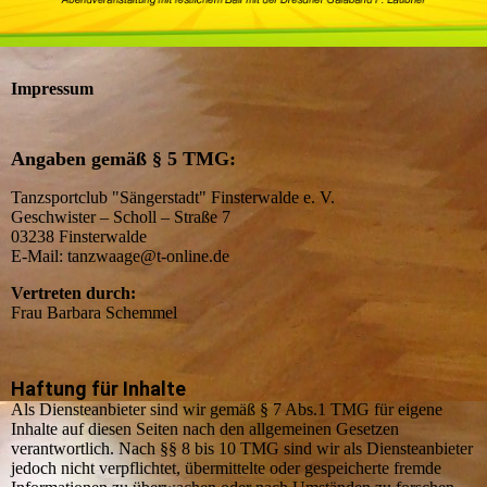
Impressum
Angaben gemäß § 5 TMG:
Tanzsportclub "Sängerstadt" Finsterwalde e. V.
Geschwister – Scholl – Straße 7
03238 Finsterwalde
E-Mail: tanzwaage@t-online.de
Vertreten durch:
Frau Barbara Schemmel
Haftung für Inhalte
Als Diensteanbieter sind wir gemäß § 7 Abs.1 TMG für eigene
Inhalte auf diesen Seiten nach den allgemeinen Gesetzen
verantwortlich. Nach §§ 8 bis 10 TMG sind wir als Diensteanbieter
jedoch nicht verpflichtet, übermittelte oder gespeicherte fremde