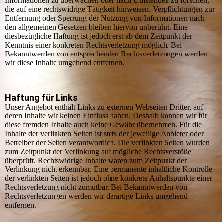
Informationen zu überwachen oder nach Umständen zu forschen,
die auf eine rechtswidrige Tätigkeit hinweisen. Verpflichtungen zur
Entfernung oder Sperrung der Nutzung von Informationen nach
den allgemeinen Gesetzen bleiben hiervon unberührt. Eine
diesbezügliche Haftung ist jedoch erst ab dem Zeitpunkt der
Kenntnis einer konkreten Rechtsverletzung möglich. Bei
Bekanntwerden von entsprechenden Rechtsverletzungen werden
wir diese Inhalte umgehend entfernen.
Haftung für Links
Unser Angebot enthält Links zu externen Webseiten Dritter, auf
deren Inhalte wir keinen Einfluss haben. Deshalb können wir für
diese fremden Inhalte auch keine Gewähr übernehmen. Für die
Inhalte der verlinkten Seiten ist stets der jeweilige Anbieter oder
Betreiber der Seiten verantwortlich. Die verlinkten Seiten wurden
zum Zeitpunkt der Verlinkung auf mögliche Rechtsverstöße
überprüft. Rechtswidrige Inhalte waren zum Zeitpunkt der
Verlinkung nicht erkennbar. Eine permanente inhaltliche Kontrolle
der verlinkten Seiten ist jedoch ohne konkrete Anhaltspunkte einer
Rechtsverletzung nicht zumutbar. Bei Bekanntwerden von
Rechtsverletzungen werden wir derartige Links umgehend
entfernen.