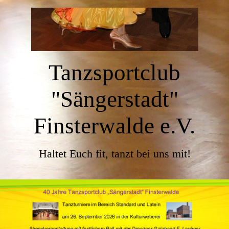
Tanzsportclub
"Sängerstadt"
Finsterwalde e.V.
Haltet Euch fit, tanzt bei uns mit!