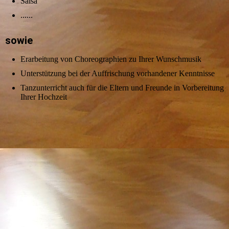
Salsa
......
sowie
Erarbeitung von Choreographien zu Ihrer Wunschmusik
Unterstützung bei der Auffrischung vorhandener Kenntnisse
Tanzunterricht auch für die Eltern und Freunde in Vorbereitung
Ihrer Hochzeit