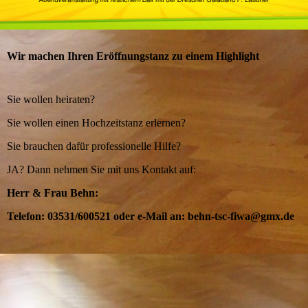
Wir machen Ihren Eröffnungstanz zu einem Highlight
Sie wollen heiraten?
Sie wollen einen Hochzeitstanz erlernen?
Sie brauchen dafür professionelle Hilfe?
JA? Dann nehmen Sie mit uns Kontakt auf:
Herr & Frau Behn:
Telefon: 03531/600521 oder e-Mail an: behn-tsc-fiwa@gmx.de