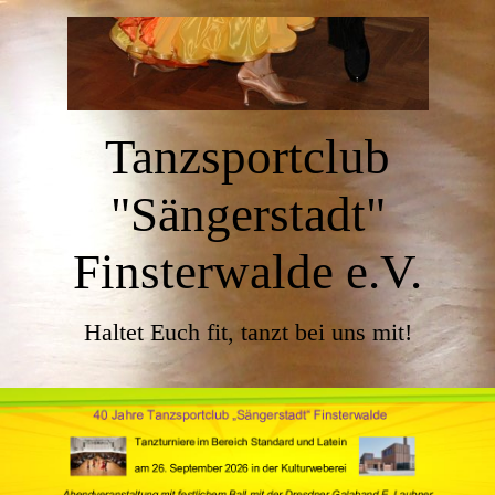
Tanzsportclub
"Sängerstadt"
Finsterwalde e.V.
Haltet Euch fit, tanzt bei uns mit!