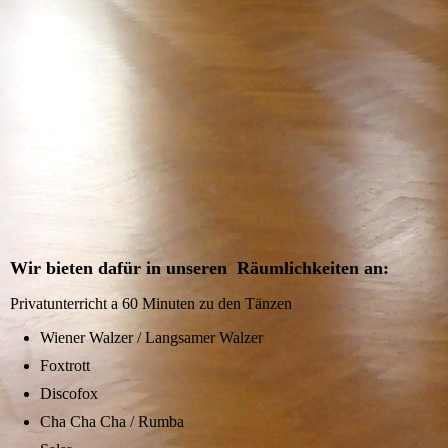
photo-1618566864264-fb013f791da4
Wir bieten dafür in unseren Räumlichkeiten an:
Privatunterricht a 60 Minuten zu den Tänzen
Wiener Walzer / Langsamer Walzer
Foxtrott
Discofox
Cha Cha Cha / Rumba