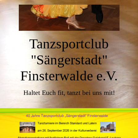
Tanzsportclub
"Sängerstadt"
Finsterwalde e.V.
Haltet Euch fit, tanzt bei uns mit!