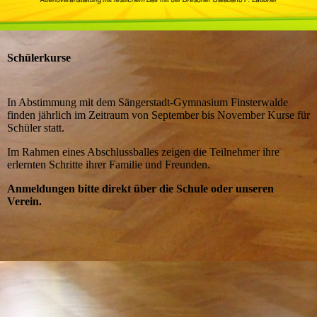
Schülerkurse
In Abstimmung mit dem Sängerstadt-Gymnasium Finsterwalde
finden jährlich im Zeitraum von September bis November Kurse für
Schüler statt.
Im Rahmen eines Abschlussballes zeigen die Teilnehmer ihre
erlernten Schritte ihrer Familie und Freunden.
Anmeldungen bitte direkt über die Schule oder unseren
Verein.